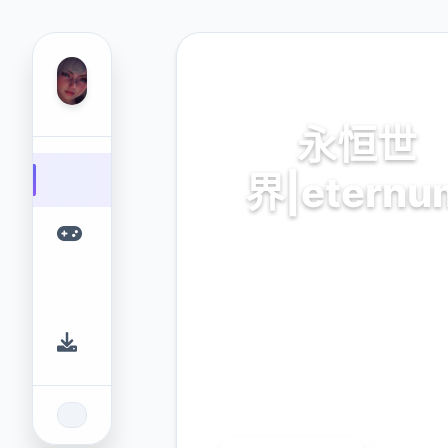
🏹 热门推荐
永恒世
界|eternu
永恒世界|eternum。专业
台，为您提供优质的游戏体
9.4
2.3M
评分
下载