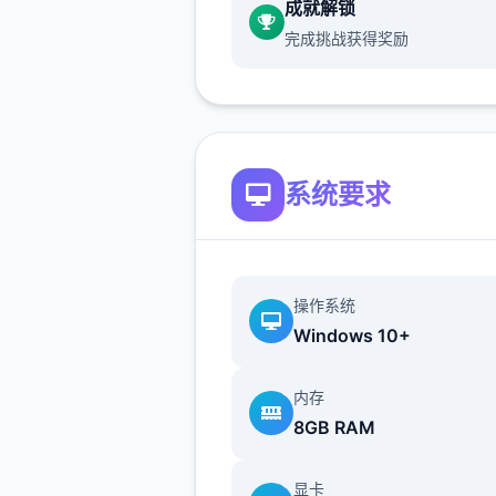
16750+行新代码，38+首新
成就解锁
目，150+种新音效，更新的
完成挑战获得奖励
面，修复了数个个渲染和代码
题。
系统要求
本技巧基于作者的官方技巧与
Tanxui大神做的被动技巧mo
做了9些补充、和谐文本、说
扩展，文本较长，单个个字都
操作系统
手打，先求1个点赞啦
Windows 10+
内存
永恒领域顶佳路线：
8GB RAM
显卡