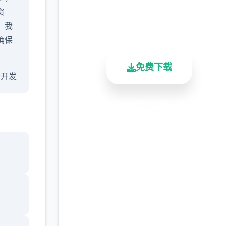
资
2.3M+
4.9/5
900K+
，我
总下载量
用户评分
活跃用户
确保
免费下载
 公开发
安全下载
高速安装
完全免费
希望
8发行
客服支持
来总
 - 变
画，