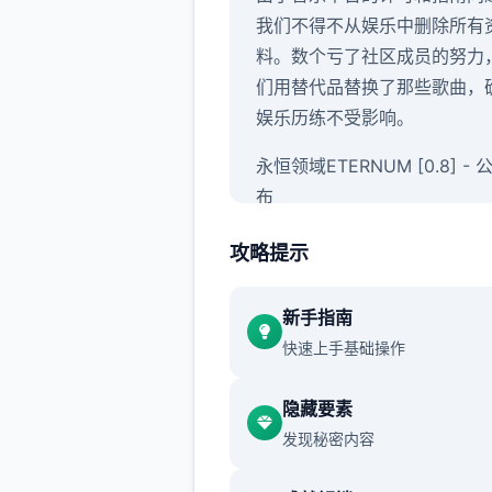
我们不得不从娱乐中删除所有
料。数个亏了社区成员的努力
们用替代品替换了那些歌曲，
娱乐历练不受影响。
永恒领域ETERNUM [0.8] -
布
感谢大家的参与并玩得开心！
攻略提示
你钟爱它！眼下，永恒领域0.
版已面向所有考验者开放，带
新手指南
共新娱乐资料和技术优化。
快速上手基础操作
永恒领域载入ETERNUM [0.8]
隐藏要素
更日志和发布日期
发现秘密内容
1650+张新图片，80+个新动