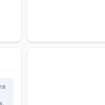
即刻下载 永恒世
的变
界|eternum
完整版游戏，免费体验
题，