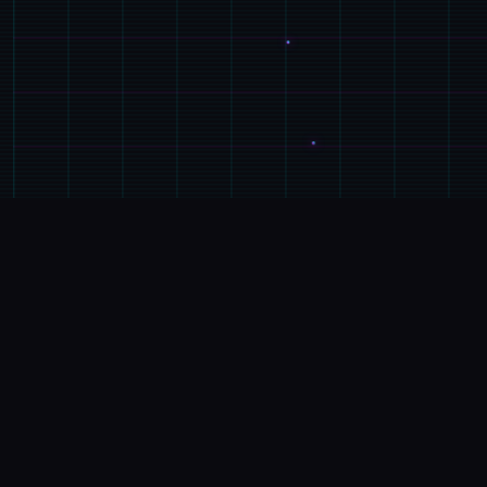
📹
游戏详情
游戏特色
兵长提尔在大统首战争中出色的表现为他赢得了“长
枪使提尔”的美称，他的功勋和威名在军队中无人不