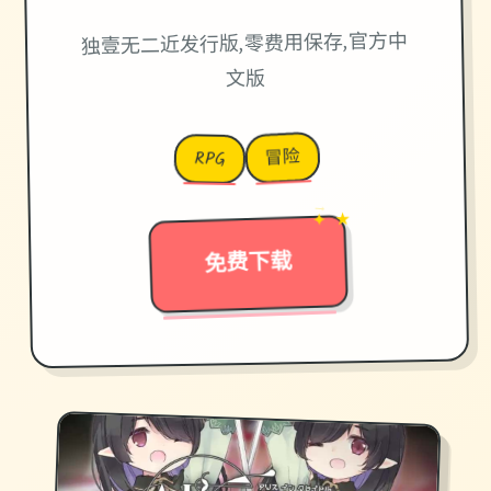
独壹无二近发行版,零费用保存,官方中
文版
冒险
RPG
✦ ★
→
免费下载