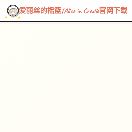
~~~
★
♡
✦
✧
♥
~
→
↗
爱丽丝的摇篮|Alice in Cradle官网下载
✦ ✧ ★