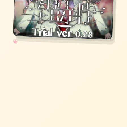
✧
♡
★
♥