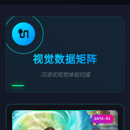
🔌
视觉数据矩阵
沉浸式视觉体验扫描
DATA-01