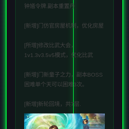
钟馗令牌.副本重置丹
[新增]门仿官房屋机制，优化房屋
[所增]修改比武大会，
1v1.3v3.5v5模式，优化比武
[新增]门新童子之力，副本BOSS
困难单个天可以困难3次。
[新增]新轮回境，共7层.