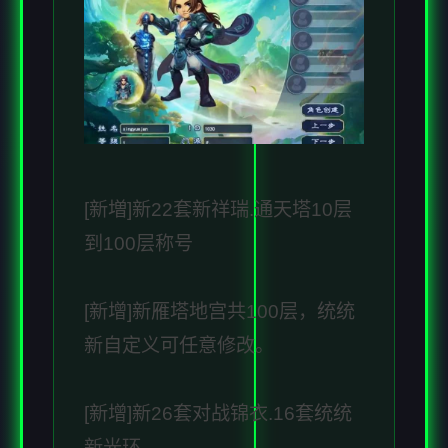
[新増]新22套新祥瑞.通天塔10层
到100层称号
[新增]新雁塔地宫共100层，统统
新自定义可任意修改。
[新增]新26套对战锦衣.16套统统
新光环.