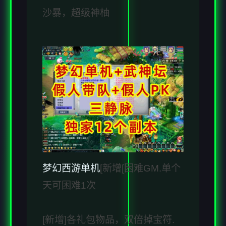
沙暴，超级神柚
梦幻西游单机
[新增[困难GM.单个
天可困难1次
[新增]各礼包物品，双倍掉宝符.