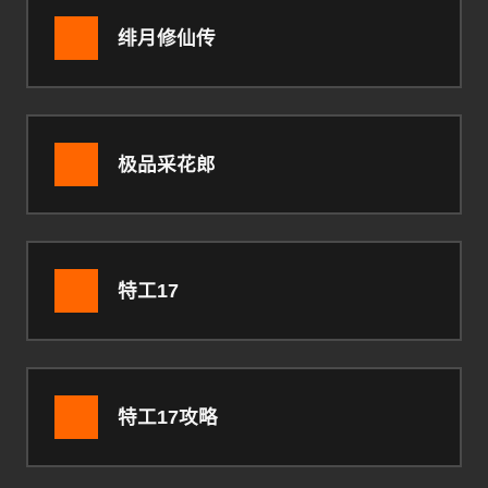
绯月修仙传
极品采花郎
特工17
特工17攻略