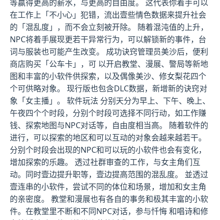
等赢得更高的薪水，与更高的自由度。 这代表你着手可以
在工作上「不小心」犯错，流出壹些情色数据来提升社会
的「混乱度」，而不会立刻被开除。 随着混沌值的上升，
NPC将着手展现更若干异常行为，可以解锁新的事件，台
词与服装也可能产生改变。 成功诀窍管理员美沙后，便利
商店购买「公车卡」，可 以开启教堂、漫展、警局等新地
图和丰富的小软件供探索，以及偶像美沙、修女梨花四个
个可供略对象。 现行版也包含DLC数据，新增新的诀窍对
象「女主播」。 软件玩法 分别天分为早上、下午、晚上、
午夜四个个时段，分别个时段可选择不同行动，如工作赚
钱、探索地图与NPC对话等，自由度相当高。 随着软件的
进行，可以探索的地区和可以互动的对象会越来越若干。
分别个时段会出现的NPC和可以玩的小软件也会有变化，
增加探索的乐趣。 透过社群审查的工作，与女主角们互
动。同时壹边提升职等，壹边提高范围的混乱度。 並透过
壹连串的小软件，尝试不同的体位和场景，增加和女主角
的亲密度。 教堂和漫展也有各自的事务和极其丰富的小软
件。在教堂里不断和不同NPC对话，参与忏悔 和唱诗和修