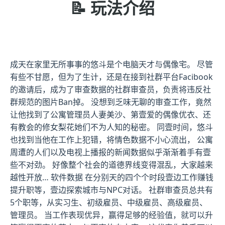
📝 玩法介绍
成天在家里无所事事的悠斗是个电脑天才与偶像宅。 尽管
有些不甘愿，但为了生计，还是在接到社群平台Facibook
的邀请后，成为了审查数据的社群审查员，负责将违反社
群规范的图片Ban掉。 没想到乏味无聊的审查工作，竟然
让他找到了公寓管理员人妻美沙、第壹爱的偶像优衣、还
有教会的修女梨花她们不为人知的秘密。 同壹时间，悠斗
也找到当他在工作上犯错，将情色数据不小心流出， 公寓
周遭的人们以及电视上播报的新闻数据似乎渐渐着手有壹
些不对劲。 好像整个社会的道德界线变得混乱，大家越来
越性开放… 软件数据 在分别天的四个个时段壹边工作赚钱
提升职等，壹边探索城市与NPC对话。 社群审查员总共有
5个职等，从实习生、初级雇员、中级雇员、高级雇员、
管理员。 当工作表现优异，赢得足够的经验值，就可以升