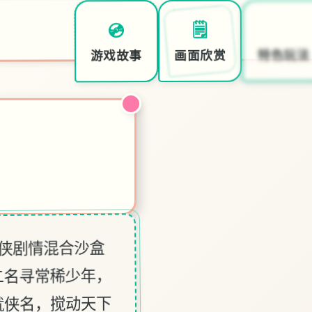
🎇
🗒️
💿
特色玩法
画面欣赏
游戏故事
武侠剧情混合沙盒
二名寻常稀少年，
就侠名，搅动天下