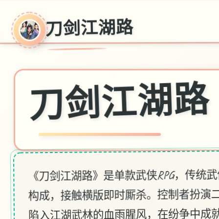
刀剑江湖路
○
刀剑江湖路
《刀剑江湖路》是单款武侠RPG，传统
构成，接触横版即时厮杀。控制者扮演
陷入江湖武林的血雨腥风，在纷争中成