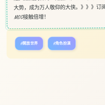
大势，成为万人敬仰的大侠。》》》订
MOD接触倍增！
#開放世界
#角色扮演
立即体验
免费完整版游戏