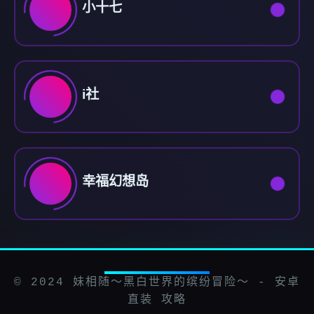
小十七
i社
幸福幻想岛
© 2024 妹相随～黑白世界的缤纷冒险～ - 安卓
直装 攻略