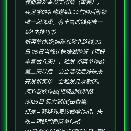
该能触发香澄美剧情（重要），
买足够的礼物送到100信赖后解锁
唯一起洗澡，有丰富的钱买唯一
到4本技巧书
新菜单作战(拂晓战败北路线)25
日 25日当晚让妹妹做晚饭（顶好
丰富做几天），触发“新菜单作战”
第二天以后，公会活动后妹妹来
开发新菜单，会触发几次剧情。
海豹驱除作战(拂晓战胜利路
线)25日 实力测试(由香里)
打赢→转移到海豹驱除作战，失
败→转移到新菜单作战