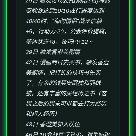
29日 触发讨伐委托(期限3日)海豹
驱除数达到10/10或行进度达到
40/40时，“海豹情侣”战※信赖
+5，行动力-20，公会评价提高，
整体状态+8，技巧Pt+12 ~
39日 触发香澄美剧情
42日 漫画商日去买书，触发香澄
美剧情，把打折的技巧书先买
了，有余的钱买安眠枕和羽绒
被，还有丰富的买经历之书（这
周之后的周末可以都去打大经历
和超大经历）
43日 香澄美加入队伍
46日 10会战巨汉兄弟，对手防攻