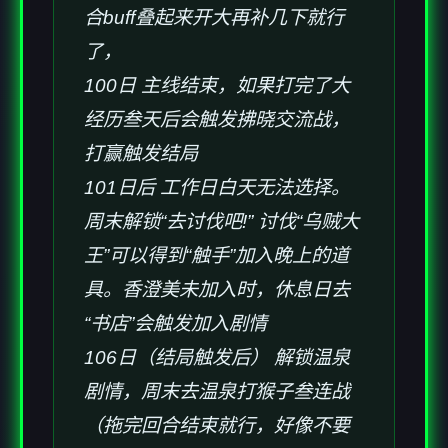
合buff叠起来开大再补几下就行
了，
100日 主线结束，如果打完了大
经历叁天后会触发拂晓交流战，
打赢触发结局
101日后 工作日白天无法选择。
周末解锁“去讨伐吧!” 讨伐“乌贼大
王”可以得到“触手”加入晚上的道
具。香澄美未加入时，休息日去
“书店”会触发加入剧情
106日（结局触发后） 解锁温泉
剧情，周末去温泉打猴子叁连战
（拖完回合结束就行，好像不要