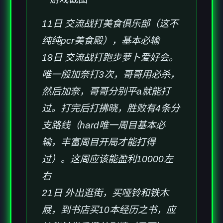
11日 交流战打美食俱乐部（这不
纯纯pcr美食殿），基本必输
18日 交流战打跑步萝卜爱好会。
唯一般加奈打3次，哥哥用必杀，
然后加奈，哥哥分别平a就能打
过。打完后打拂晓，胜败有4条分
支路线（hard唯一周目基本必
输，丰富周目开局才能打得
过）。这周应该能盈利10000左
右
21日 外出逛街，买哑铃和铁木
屐，到书店买10本经历之书，应