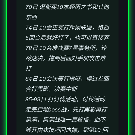
70日 逛街买10本经历之书和其他
东西
74日 10会正赛打斥候联盟，格挡
5回合后就好打了，也可以直接莽
78日 10会准决赛7星事务所，速
战速决，拖到后面对手加攻击难
打
84日 10会决赛打拂晓，撑过叁回
合打黑影，决赛中断
85-99日 打讨伐活动，讨伐活动
走完启动boss战，先打黑影再打
黑洞，黑洞战唯一直格挡，血不
够开由衣技巧回血撑，到第10 回