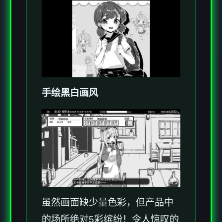
手绘黑白画风
虽然画面缺少量色彩，但产品中
的场所绝对5彩缤纷！令人惊叹的