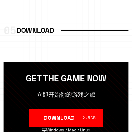
05
DOWNLOAD
GET THE GAME NOW
立即开始你的游戏之旅
DOWNLOAD
2.5GB
Windows / Mac / Linux