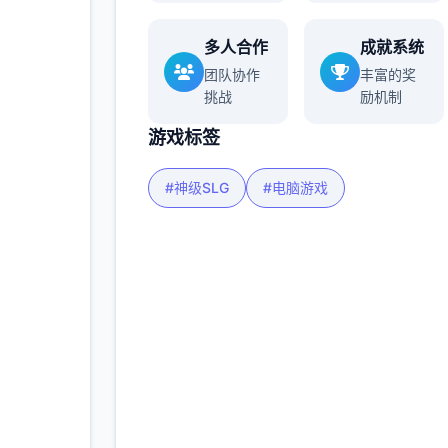
多人合作
成就系统
多
团队协作
丰富的奖
挑战
励机制
游戏标签
#神级SLG
#电脑游戏