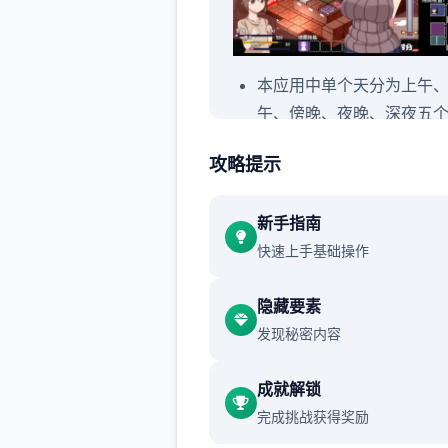
本应用中单个天分为上午
午、傍晚、夜晚、深夜五
段（除深夜时段外均可外
攻略提示
应用内不是实时时间，行
使用完之前不会被动切换
新手指南
某些事件触发后会强制跳
快速上手基础操作
唯一项或更以后的时段。
游戏者可以和对象对话唯
隐藏要素
过本时段，也可以点击时
发现秘密内容
动跳过时段。
成就解锁
单个周末发生全部家出门
完成挑战获得奖励
件，占用至傍晚时段。