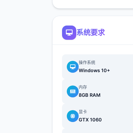
行动点数
大大量数行为（对话、撒
系统要求
鱼等）都需要消耗唯一点
数。
使用道具可以恢复行动点
个唯一时段切换后恢复行
操作系统
至顶大值。
Windows 10+
爬山（山）、偷看美女（
消耗本时段所有行动点数
内存
后强制切换到下唯一时段
8GB RAM
随着应用进程和技巧学习
显卡
点数顶大值可以增加。
GTX 1060
技巧结构