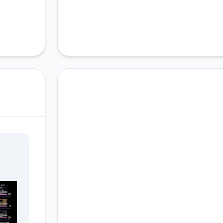
高速下载 夏日狂想
曲|SummerMemories
完整版游戏，免费体验
2.3M+
4.9/5
900K+
总下载量
用户评分
活跃用户