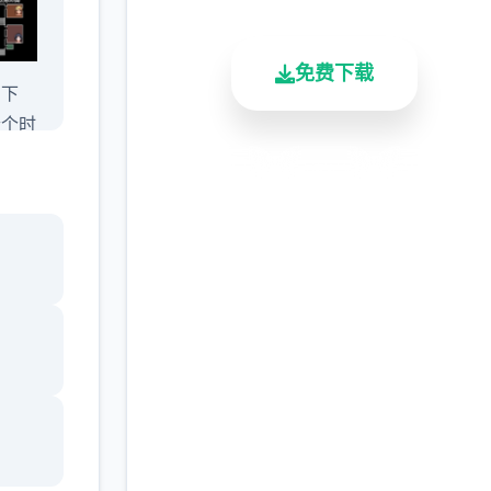
免费下载
、下
个个时
出）。
安全下载
高速安装
完全免费
动点数
客服支持
时段。
跃至下
一起度
间栏主
旅行事