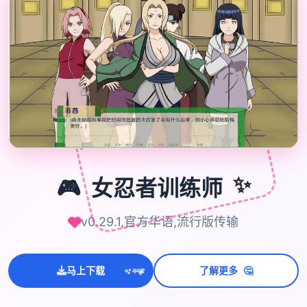

🎮
🎮
女忍者训练师
✨
v0.29.1,官方华语,流行版传输
💫
🤔
✨
马上下载
了解更多
⭐