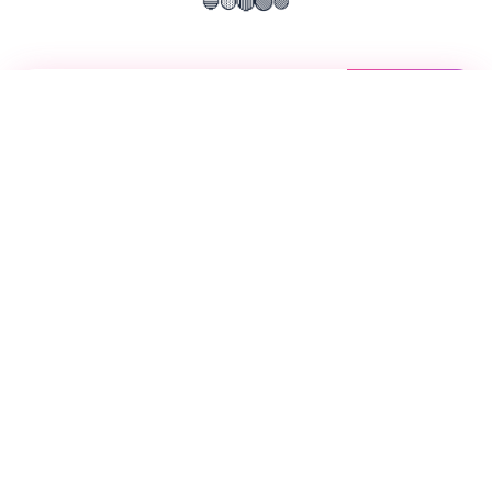
🔵
🟣
🟢
🟡
🔴
📖
游戏故事
✨
女忍者训练师这是5款由Dinaki制作组制作的
对战 对战CG特别的众多，并且还有各种各样
的事件 还有被NTR构成！各种剧场版的主角
也有