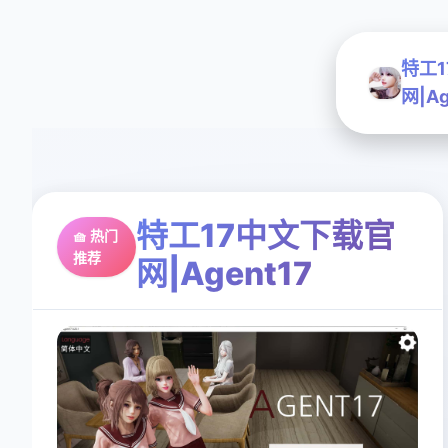
特工
网|Ag
特工17中文下载官
🧺 热门
推荐
网|Agent17