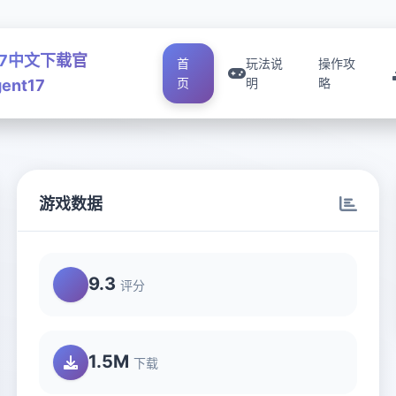
17中文下载官
首
玩法说
操作攻
页
明
略
ent17
游戏数据
9.3
评分
1.5M
下载