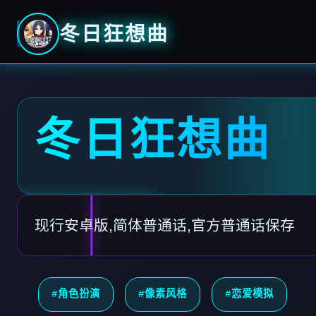
冬日狂想曲
冬日狂想曲
现行安卓版,简体普通话,官方普通话保存
#角色扮演
#像素风格
#恋爱模拟