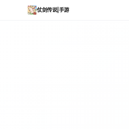
仗剑传说|手游