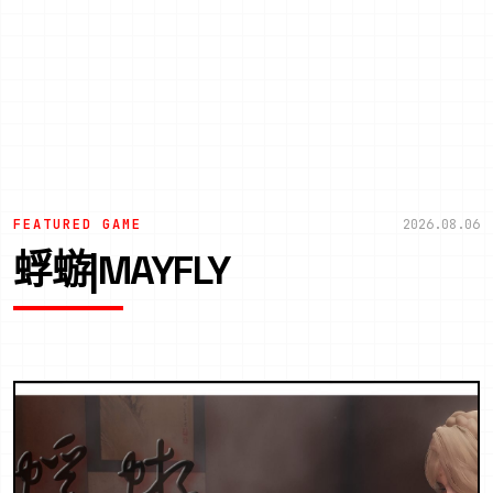
FEATURED GAME
2026.08.06
蜉蝣|MAYFLY