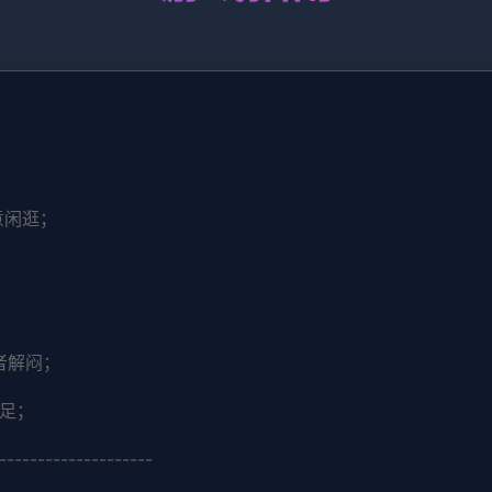
意闲逛；
者解闷；
个足；
--------------------