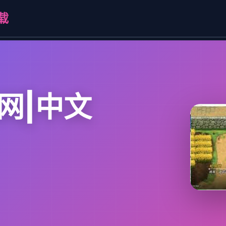
载
网|中文