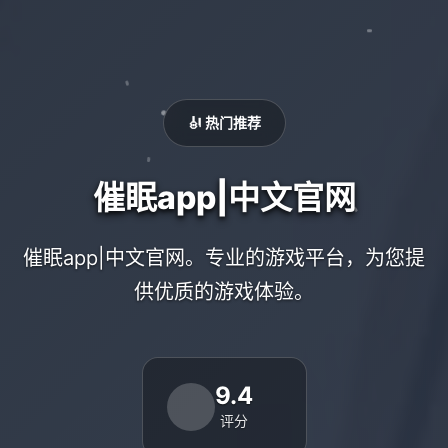
🎻 热门推荐
催眠app|中文官网
催眠app|中文官网。专业的游戏平台，为您提
供优质的游戏体验。
9.4
评分