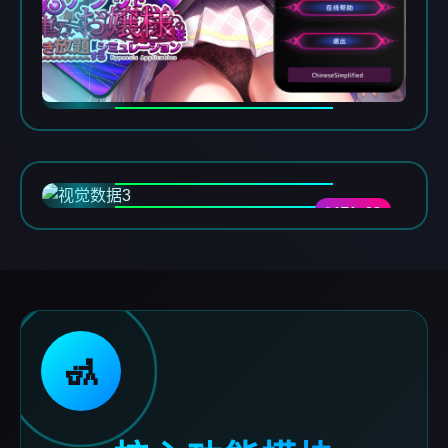
DATA-03
🚮