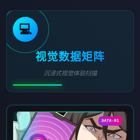
💻
视觉数据矩阵
沉浸式视觉体验扫描
DATA-01