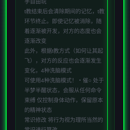
手自由玩
t教结束后会清除期间的记忆，t教
环节终止。即使记忆被消除，随
着逐渐被开发，对方的态度也会
逐渐改变
此外，根据t教方式（如何让其起
飞），对方的反应也会逐渐发生
变化，4种洗脑模式
可使用4种洗脑模式！・催○ 处于
半梦半醒状态，会服从任何命令
束缚 仅控制身体动作，保留原本
的精神状态
常识修改 将行为视为理所当然的
常识进行篡改