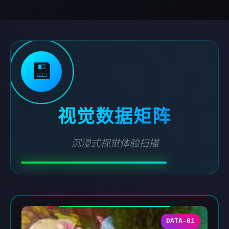
💾
视觉数据矩阵
沉浸式视觉体验扫描
DATA-01