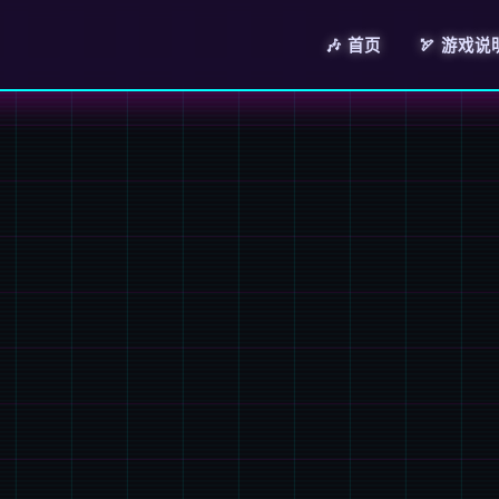
🎶 首页
🏹 游戏说