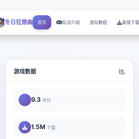
冬日狂想曲
首页
玩法介绍
游玩教程
直接下
游戏数据
9.3
评分
1.5M
下载