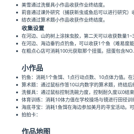
美雪通过洗餐具小作品收获作业终结度。
莉音通过课外研究（捕获新虫或鱼后可以进行研究）
结衣通过算术题小作品收获作业终结度。
收集设置
在河边、山的树上涂抹虫胶，第二天可以收获数量1~
在河边、海边垂钓点钓鱼，可以收获1个鱼（难易度能
在粗点心店可消耗100元获取那个扭蛋。扭蛋包含NO.1~
小作品
钓鱼：消耗1个鱼饵、1点行动点数、10点体力值。在
算术题：通过鼠标作答10以内数字的算术题，终结
洗餐具：通过鼠标控制洗碗力度，控制耐久度以0结
体育训练：消耗10体力值在学校操场与镜进行田径训
海底寻宝：消耗1鱼饵在海边参加美月的寻宝活动。
拍拍卡：
作品地图