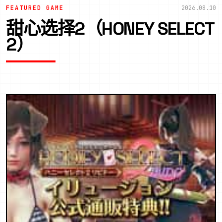
FEATURED GAME
2026.08.10
甜心选择2（HONEY SELECT
2）