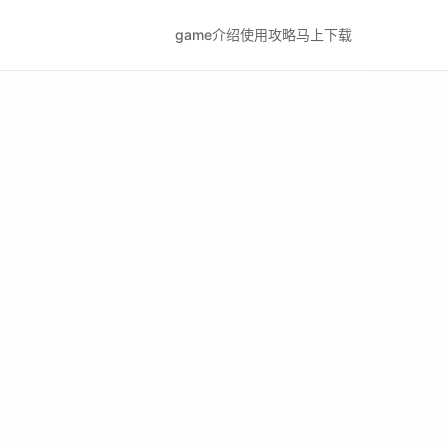
game介绍
使用攻略
马上下载