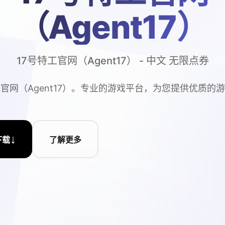
（Agent17）
17号特工官网（Agent17） - 中文 无限点券
工官网（Agent17）。专业的游戏平台，为您提供优质的
↓
下载
了解更多