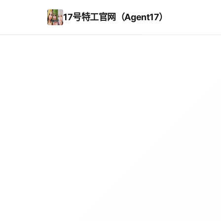
17号特工官网（Agent17）