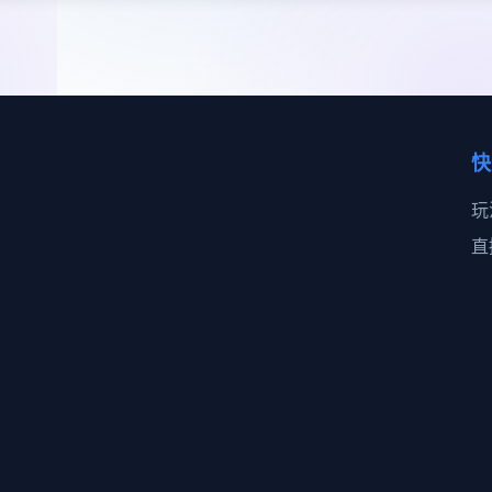
快
玩
直