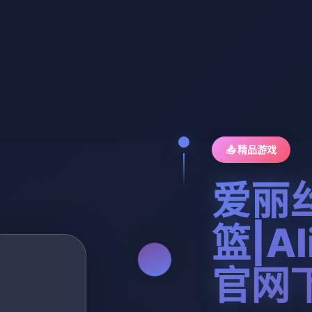
📤 精品游戏
爱丽
篮|Ali
官网