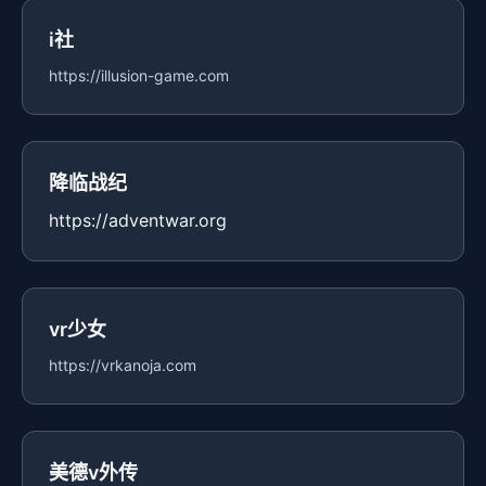
i社
https://illusion-game.com
降临战纪
https://adventwar.org
vr少女
https://vrkanoja.com
美德v外传