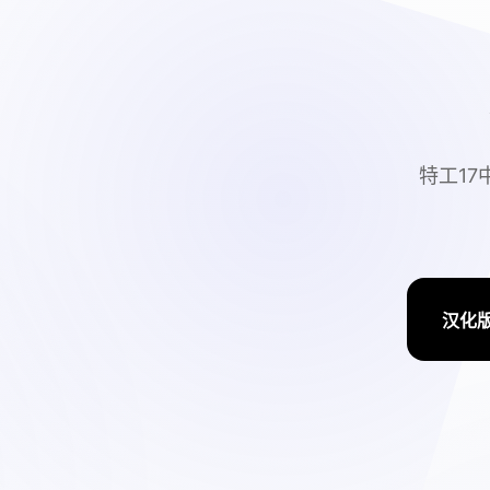
特工17
汉化