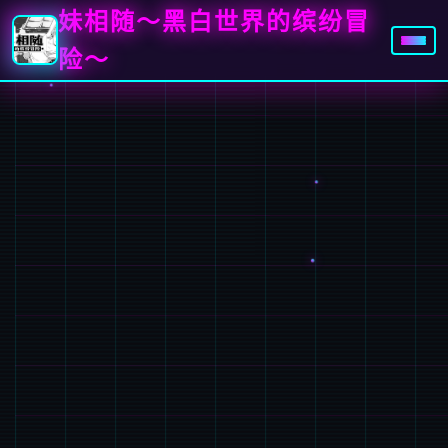
妹相随～黑白世界的缤纷冒
险～