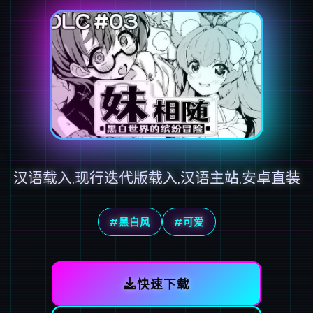
汉语载入,现行迭代版载入,汉语主站,安卓直装
#黑白风
#可爱
快速下载