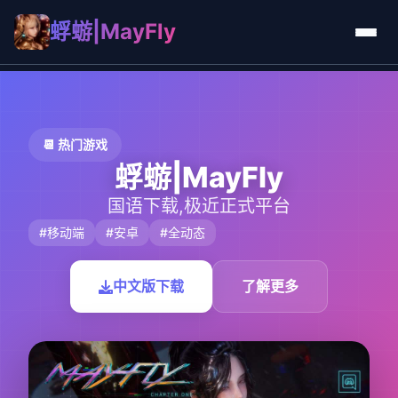
蜉蝣|MayFly
📆 热门游戏
蜉蝣|MayFly
国语下载,极近正式平台
#移动端
#安卓
#全动态
中文版下载
了解更多