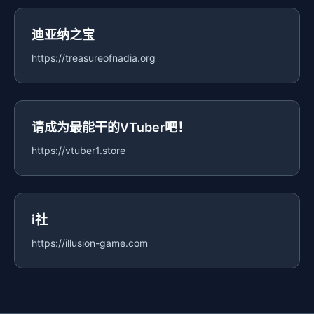
迪亚纳之宝
https://treasureofnadia.org
请成为最能干的VTuber吧！
https://vtuber1.store
i社
https://illusion-game.com