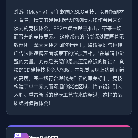
蜉蝣（MayFly）是单款国风SLG竞技，以异能题材
为背景，精美的建模和宏大的剧情为操作者带来沉
浸式的竞技体会。EP2重置版现已推出，带来一切
面晋升的竞技要素。 这座都市的暗影深处藏匿着无
数谜团。摩天大楼之间的街巷里，璀璨霓虹与巨幅
广告试图遮掩表面繁荣下的深层真相。"在黑暗中觉
醒的力量，究竟是天赐的恩典还是命运的枷锁？ 竞
技的3D建模技术令人惊叹，在视觉表现上达到了新
的高度，完一切符合现代操作者的审美标准。竞技
构建了单个庞大而深邃的叙述区域，情节设计引人
入胜。重置新版的建模工艺愈来愈精湛，这样的品
质绝对值得体会！