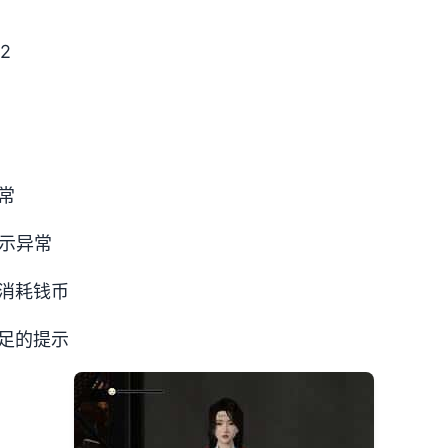
22
常
示异常
消耗钱币
足的提示