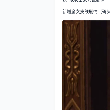
新增蛮女支线剧情（码