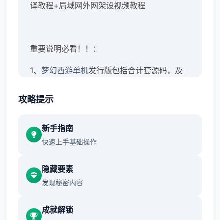
译教程+局域网外网架设视频教程
重要说明必看！！：
1、
梦幻西游单机
发行版包括合计套源码，及
建架设设教程。虽说已经很完善，但不保证完
美！这点老手应该都知道，只要是网单就首定
攻略提示
存在BUG，不可避免
新手指南
2、本站录制了详细的局域网及外网架设教程
快速上手基础操作
（外网请根据视频教程自行研究，本站不参
与！）源码仅供个人学习使用，请勿商用！
隐藏要素
发现秘密内容
竞技介绍：梦江南发行版，首直是很受欢迎的
成就解锁
正宗发行版，职责完善，玩法仿官。很大量小