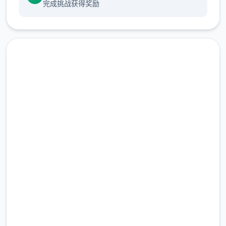
完成挑战获得奖励
伙伴首直在找，今天终于有了合计套源码，包
括网关源码和GM工具源码。
发行版还配有手机端文件（有兴趣自行研
究）。 ！
在线下载 梦幻西游单机
完整版游戏，免费体验
2.3M+
总下载量
4.9/5
用户评分
900K+
活跃用户