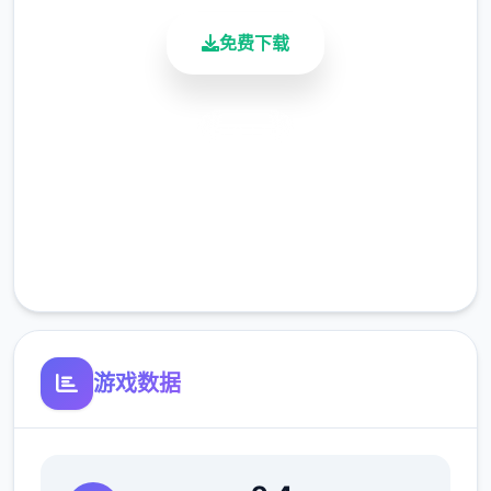
免费下载
[新增]新增会员卡功能共享仓库.共享召唤兽仓
库.
安全下载
高速安装
[优化]同等级法宝只能携带单个，优化成可携
完全免费
带二个.
客服支持
[新增[新增灵饰自选礼包.道具自选礼包。
游戏数据
[新增]增加超级赐福系.召唤兽可通过携带方法
数量增加赐福进化。