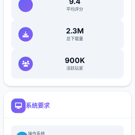
9.4
平均评分
[新增]防官超级方法43个！依据防官属性
2.3M
总下载量
[新增]文韵墨香环职责，可在长安文韵使者处
领取.积分可兑换商品
900K
活跃玩家
[新增]新增超级红孩儿。恶魔泡泡，超级飞
镰，自在心袁，进阶沙暴，超级神柚
系统要求
操作系统