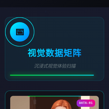
📅
视觉数据矩阵
沉浸式视觉体验扫描
DATA-01