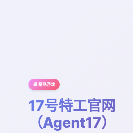
📠 精品游戏
17号特工官网
（Agent17）