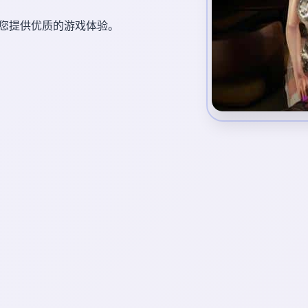
，为您提供优质的游戏体验。