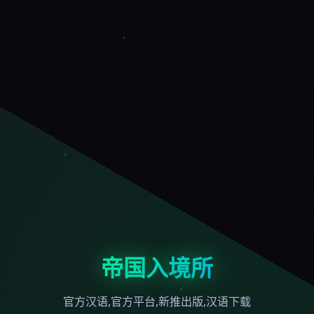
帝国入境所
官方汉语,官方平台,新推出版,汉语下载