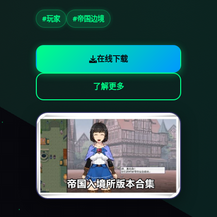
#玩家
#帝国边境
在线下载
了解更多