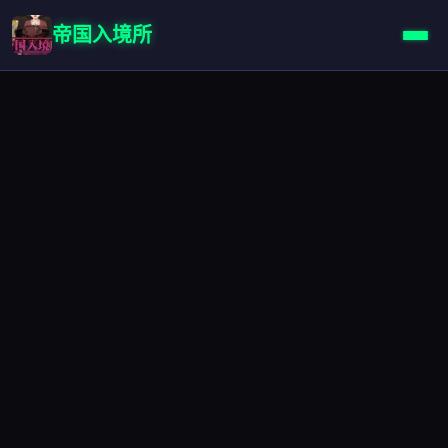
帝国入境所