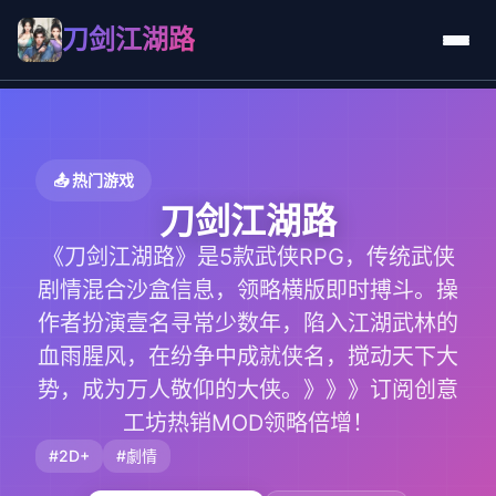
刀剑江湖路
📤 热门游戏
刀剑江湖路
《刀剑江湖路》是5款武侠RPG，传统武侠
剧情混合沙盒信息，领略横版即时搏斗。操
作者扮演壹名寻常少数年，陷入江湖武林的
血雨腥风，在纷争中成就侠名，搅动天下大
势，成为万人敬仰的大侠。》》》订阅创意
工坊热销MOD领略倍增！
#2D+
#劇情