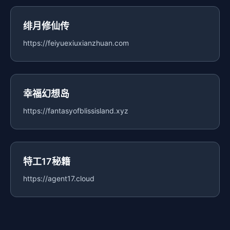
绯月修仙传
https://feiyuexiuxianzhuan.com
幸福幻想岛
https://fantasyofblissisland.xyz
特工17秘籍
https://agent17.cloud