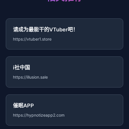
请成为最能干的VTuber吧！
https://vtuber1.store
i社中国
https://illusion.sale
催眠APP
https://hypnotizeapp2.com