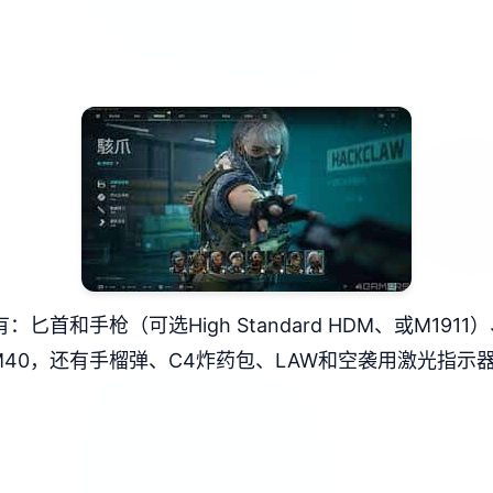
首和手枪（可选High Standard HDM、或M191
）、M40，还有手榴弹、C4炸药包、LAW和空袭用激光指示