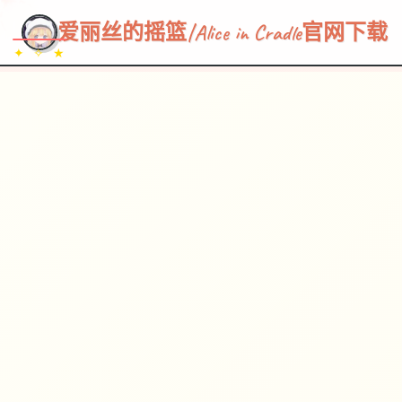
~~~
★
♡
✦
✧
♥
~
→
↗
爱丽丝的摇篮|Alice in Cradle官网下载
✦ ✧ ★