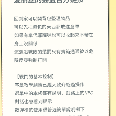
爱丽丝的摇篮官方链接
回到家可以開背包整理物品
可以先把包包的東西都放進倉庫
如果有拿代罪貓咪也可以收起來不帶在
身上沒關係
這遊戲戰敗的懲罰只有寶箱通通被以危
險度零強制打開
【戰鬥的基本控制】
序章教學劇情已經大致介紹過操作
選單中的本领都有說明，跟路上的NPC
對話也會看到提示
散彈槍的使用很普遍簡單說明捌下