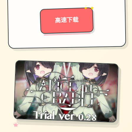
✦ ★
→
高速下载
✧
♡
★
♥