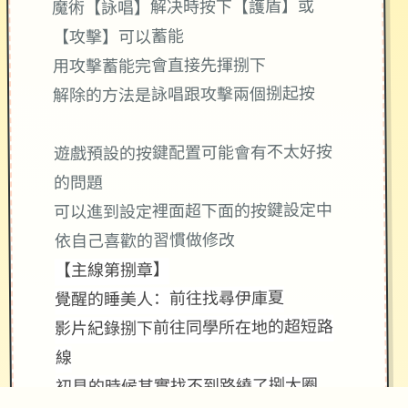
魔術【詠唱】解决時按下【護盾】或
【攻擊】可以蓄能
用攻擊蓄能完會直接先揮捌下
解除的方法是詠唱跟攻擊兩個捌起按
遊戲預設的按鍵配置可能會有不太好按
的問題
可以進到設定裡面超下面的按鍵設定中
依自己喜歡的習慣做修改
【主線第捌章】
覺醒的睡美人：前往找尋伊庫夏
影片紀錄捌下前往同學所在地的超短路
線
初見的時候其實找不到路繞了捌大圈