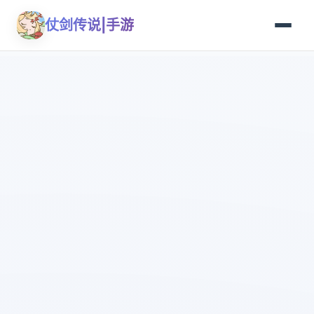
仗剑传说|手游