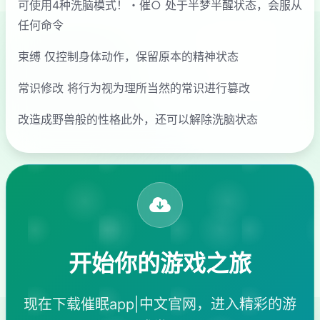
可使用4种洗脑模式！・催○ 处于半梦半醒状态，会服从
任何命令
束缚 仅控制身体动作，保留原本的精神状态
常识修改 将行为视为理所当然的常识进行篡改
改造成野兽般的性格此外，还可以解除洗脑状态
开始你的游戏之旅
现在下载催眠app|中文官网，进入精彩的游